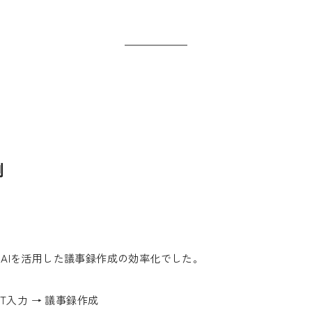
例
AIを活用した議事録作成の効率化でした。
PT入力 → 議事録作成