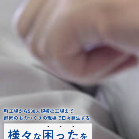
町工場から500人規模の工場まで
静岡のものづくりの現場で日々発生する
様々
困
った
な
を