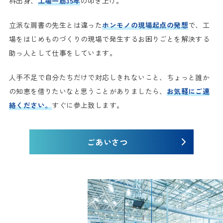
科出身、
工場一筋35年
の叩き上げ。
立派な肩書の先生とは違った
ホンモノの現場起点の発想
で、工
場をはじめものづくりの現場で発生するお困りごとを解決する
助っ人として仕事をしています。
人手不足で自分たちだけで対応しきれないこと、ちょっと誰か
の知恵を借りたいなと思うことがありましたら、
お気軽にご連
絡ください。
すぐに参上致します。
ごあいさつ