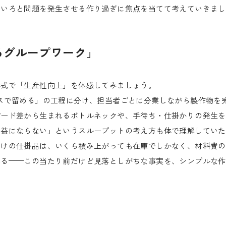
ろいろと問題を発生させる作り過ぎに焦点を当てて考えていきまし
るグループワーク」
形式で「生産性向上」を体感してみましょう。
スで留める」の工程に分け、担当者ごとに分業しながら製作物を
ピード差から生まれるボトルネックや、手待ち・仕掛かりの発生を
利益にならない」というスループットの考え方も体で理解していた
だけの仕掛品は、いくら積み上がっても在庫でしかなく、材料費の
れる——この当たり前だけど見落としがちな事実を、シンプルな作