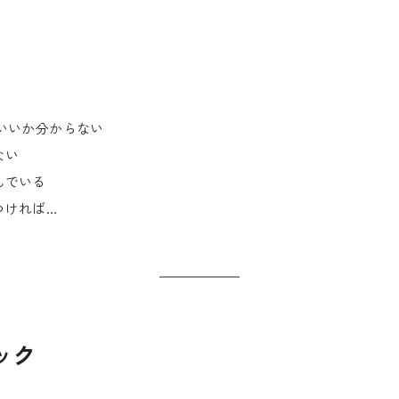
ばいいか分からない
ない
んでいる
つければ…
ック