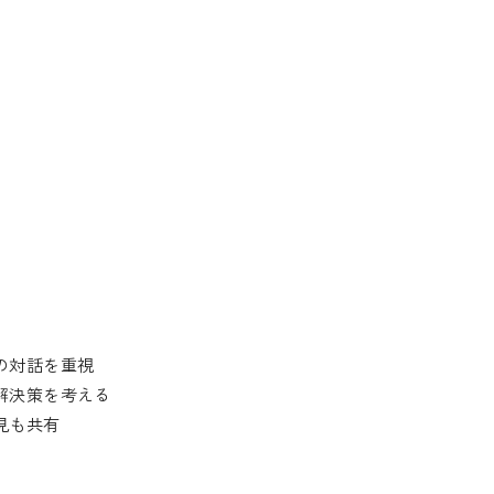
の対話を重視
解決策を考える
見も共有